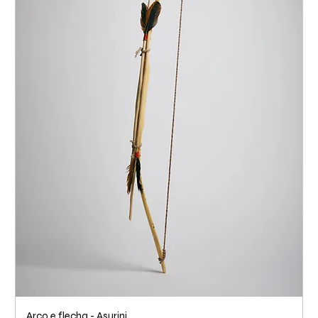
Arco e flecha - Asurini