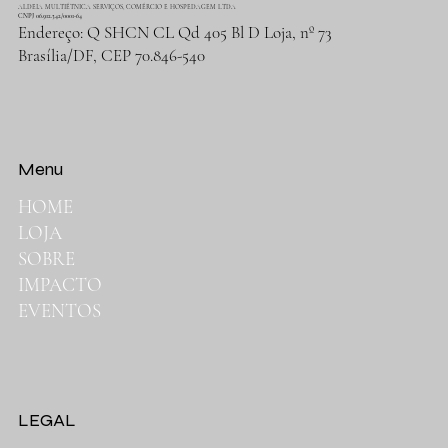
ALDEIA MULTIÉTNICA SERVIÇOS, COMÉRCIO E HOSPEDAGEM LTDA
CNPJ 06.912.342/0001-64
Endereço: Q SHCN CL Qd 405 Bl D Loja, nº 73
Brasília/DF, CEP 70.846-540
Menu
HOME
LOJA
SOBRE
IMPACTO
EVENTOS
LEGAL