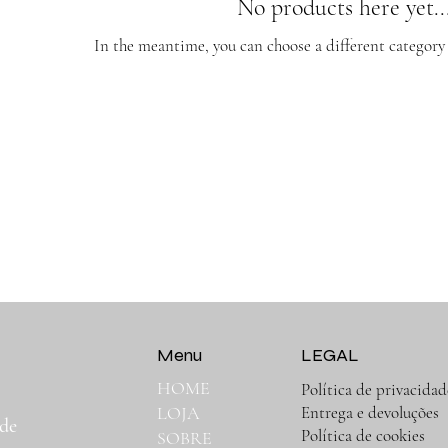
No products here yet..
In the meantime, you can choose a different category
Menu
LEGAL
HOME
Política de privacidad
,
Entrega e devoluções
LOJA
 de
Política de cookies
SOBRE