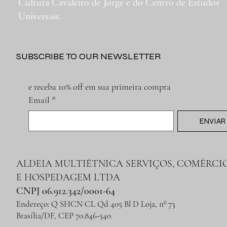
Cultura Cavaleiro de Jorge e do Centro de Estudos
Universais.
SUBSCRIBE TO OUR NEWSLETTER
e receba 10% off em sua primeira compra
Email
*
ENVIAR
ALDEIA MULTIÉTNICA SERVIÇOS, COMÉRCI
E HOSPEDAGEM LTDA
CNPJ 06.912.342/0001-64
Endereço: Q SHCN CL Qd 405 Bl D Loja, nº 73
Brasília/DF, CEP 70.846-540