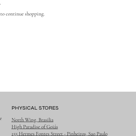
.
 to continue shopping.
PHYSICAL STORES
e
North Wing, Brasilia
High Paradise of Goiás
155 Hermes Fontes Street - Pinheiros, Sao Paulo