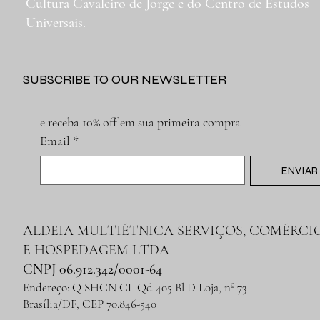
Cultura Cavaleiro de Jorge e do Centro de Estudos
Universais.
SUBSCRIBE TO OUR NEWSLETTER
e receba 10% off em sua primeira compra
Email
*
ENVIAR
ALDEIA MULTIÉTNICA SERVIÇOS, COMÉRCI
E HOSPEDAGEM LTDA
CNPJ 06.912.342/0001-64
Endereço: Q SHCN CL Qd 405 Bl D Loja, nº 73
Brasília/DF, CEP 70.846-540