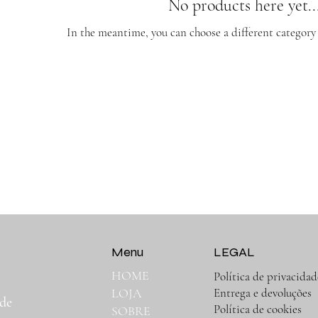
No products here yet..
In the meantime, you can choose a different category
Menu
LEGAL
HOME
Política de privacidad
,
Entrega e devoluções
LOJA
 de
Política de cookies
SOBRE