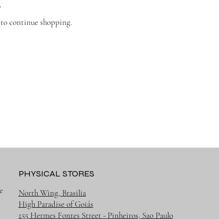
.
 to continue shopping.
PHYSICAL STORES
e
North Wing, Brasilia
High Paradise of Goiás
155 Hermes Fontes Street - Pinheiros, Sao Paulo