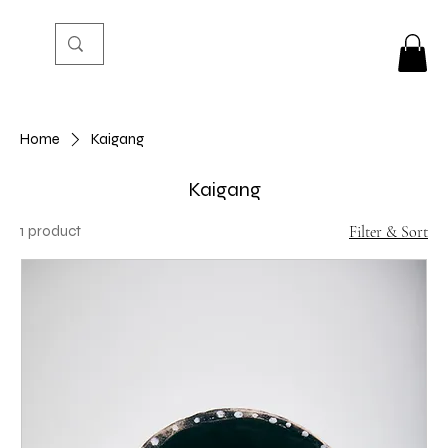
Home
Kaigang
Kaigang
1 product
Filter & Sort