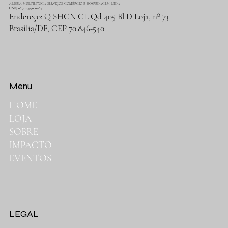
ALDEIA MULTIÉTNICA SERVIÇOS, COMÉRCIO E HOSPEDAGEM LTDA
CNPJ 06.912.342/0001-64
Endereço: Q SHCN CL Qd 405 Bl D Loja, nº 73
Brasília/DF, CEP 70.846-540
Menu
HOME
LOJA
SOBRE
IMPACTO
EVENTOS
LEGAL