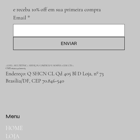
e receba 10% off em sua primeira compra
Email
*
ENVIAR
ALDEIA MULTIÉTNICA SERVIÇOS, COMÉRCIO E HOSPEDAGEM LTDA
CNPJ 06.912.342/0001-64
Endereço: Q SHCN CL Qd 405 Bl D Loja, nº 73
Brasília/DF, CEP 70.846-540
Menu
HOME
LOJA