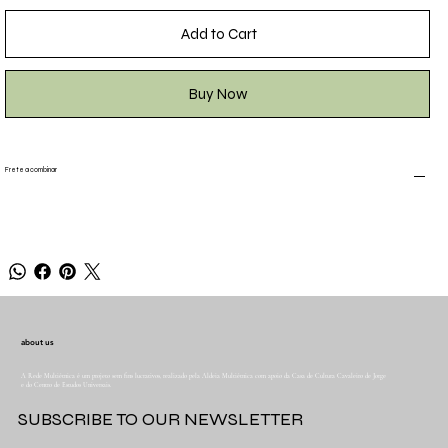
Add to Cart
Buy Now
Frete a combinar
about us
A Rede Multiétnica é um projeto sem fins lucrativos, realizado pela Aldeia Multiétnica com apoio da Casa de Cultura Cavaleiro de Jorge
e do Centro de Estudos Universais.
SUBSCRIBE TO OUR NEWSLETTER