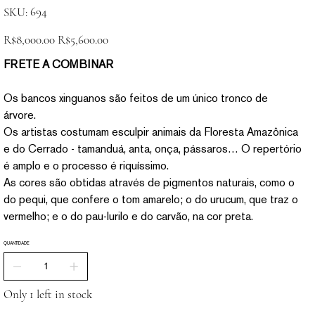
SKU
694
SKU:
694
Original
Sale
R$8,000.00
R$5,600.00
price
price
FRETE A COMBINAR
Os bancos xinguanos são feitos de um único tronco de
árvore.
Os artistas costumam esculpir animais da Floresta Amazônica
e do Cerrado - tamanduá, anta, onça, pássaros… O repertório
é amplo e o processo é riquíssimo.
As cores são obtidas através de pigmentos naturais, como o
do pequi, que confere o tom amarelo; o do urucum, que traz o
vermelho; e o do pau-lurilo e do carvão, na cor preta.
QUANTIDADE
Only 1 left in stock