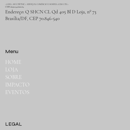
ALDEIA MULTIÉTNICA SERVIÇOS, COMÉRCIO E HOSPEDAGEM LTDA
CNPJ 06.912.342/0001-64
Endereço: Q SHCN CL Qd 405 Bl D Loja, nº 73
Brasília/DF, CEP 70.846-540
Menu
HOME
LOJA
SOBRE
IMPACTO
EVENTOS
LEGAL