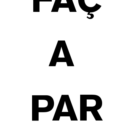
FAÇ
A 
PAR