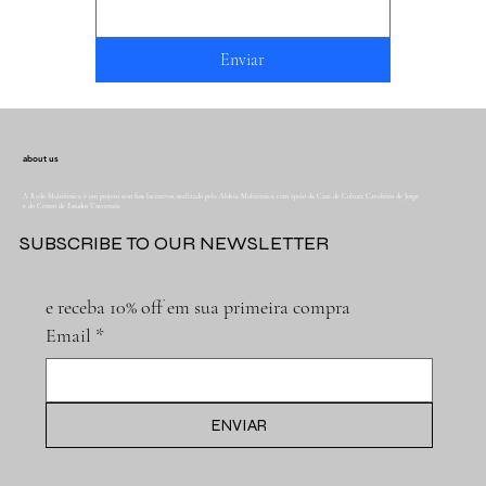
Enviar
about us
A Rede Multiétnica é um projeto sem fins lucrativos, realizado pela Aldeia Multiétnica com apoio da Casa de Cultura Cavaleiro de Jorge
e do Centro de Estudos Universais.
SUBSCRIBE TO OUR NEWSLETTER
e receba 10% off em sua primeira compra
Email
*
ENVIAR