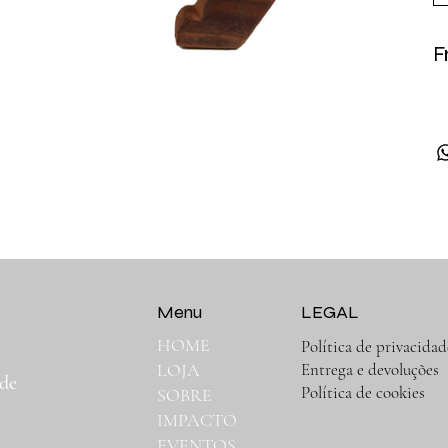
F
Menu
LEGAL
HOME
Política de privacidad
,
Entrega e devoluções
LOJA
 de
Política de cookies
SOBRE
IMPACTO
EVENTOS