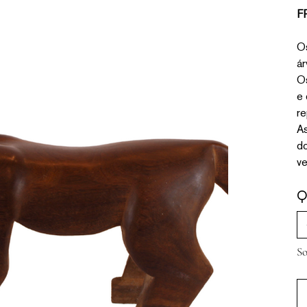
F
Os
ár
Os
e 
re
As
do
ve
Q
So