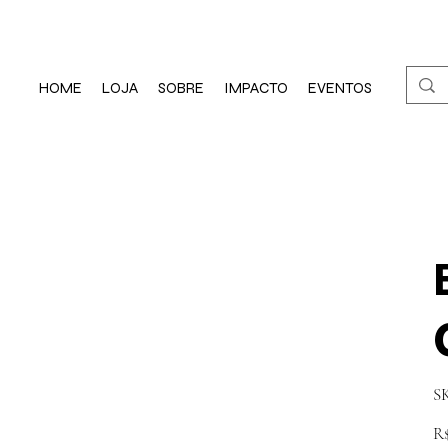
HOME
LOJA
SOBRE
IMPACTO
EVENTOS
S
Pr
R$
ori