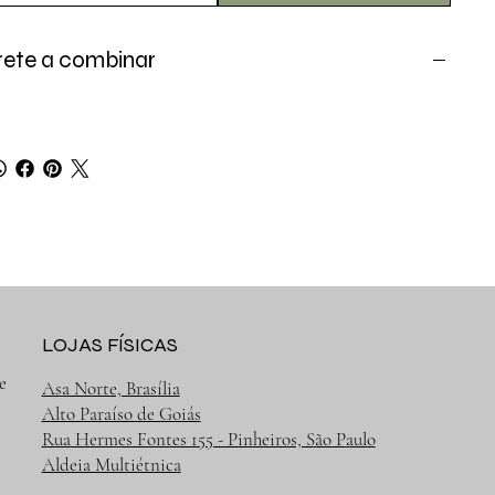
rete a combinar
LOJAS FÍSICAS
e
Asa Norte, Brasília
Alto Paraíso de Goiás
Rua Hermes Fontes 155 - Pinheiros, São Paulo
Aldeia Multiétnica