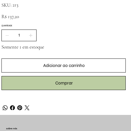
SKU
213
SKU:
213
Preço
R$ 137,20
QUANTIDADE
Somente 1 em estoque
Adicionar ao carrinho
Comprar
sobre nós