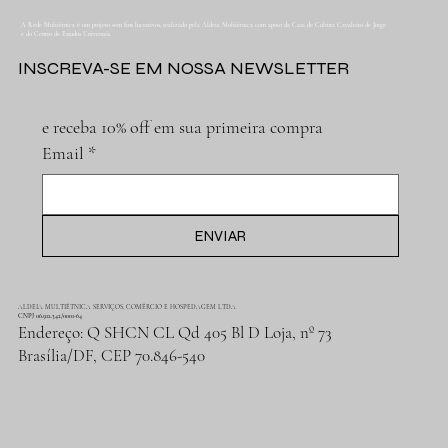
A Rede Multiétnica é um projeto sem fins lucrativos, realizado pela Aldeia Multiétnica com apoio da Casa de Cultura Cavaleiro de Jorge
e do Centro de Estudos Universais.
INSCREVA-SE EM NOSSA NEWSLETTER
e receba 10% off em sua primeira compra
Email
*
ENVIAR
ALDEIA MULTIÉTNICA SERVIÇOS, COMÉRCIO E HOSPEDAGEM LTDA
CNPJ 06.912.342/0001-64
Endereço: Q SHCN CL Qd 405 Bl D Loja, nº 73
Brasília/DF, CEP 70.846-540