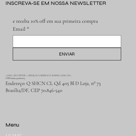
INSCREVA-SE EM NOSSA NEWSLETTER
e receba 10% off em sua primeira compra
Email
*
ENVIAR
ALDEIA MULTIÉTNICA SERVIÇOS, COMÉRCIO E HOSPEDAGEM LTDA
CNPJ 06.912.342/0001-64
Endereço: Q SHCN CL Qd 405 Bl D Loja, nº 73
Brasília/DF, CEP 70.846-540
Menu