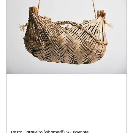
Cesto Cargueiro (abamerê) G - Xavante