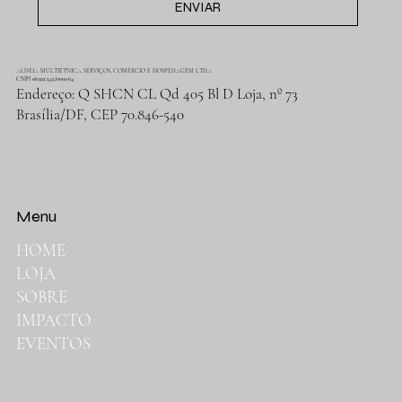
ENVIAR
ALDEIA MULTIÉTNICA SERVIÇOS, COMÉRCIO E HOSPEDAGEM LTDA
CNPJ 06.912.342/0001-64
Endereço: Q SHCN CL Qd 405 Bl D Loja, nº 73
Brasília/DF, CEP 70.846-540
Menu
HOME
LOJA
SOBRE
IMPACTO
EVENTOS