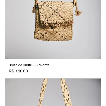
Bolsa de Buriti P - Xavante
Preço
R$ 120,00