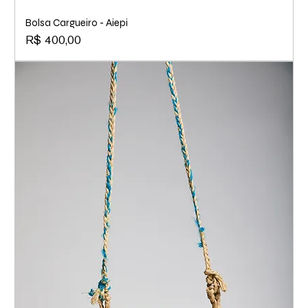
Bolsa Cargueiro - Aiepi
Preço
R$ 400,00